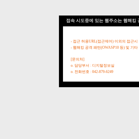
접속 시도중에 있는 웹주소는 웹해킹 
- 접근 허용URL(접근제어) 이외의 접근시
- 웹해킹 공격 패턴(OWASP10 등) 및
[문의처]
o. 담당부서 : 디지털정보실
o. 전화번호 : 042-879-6249