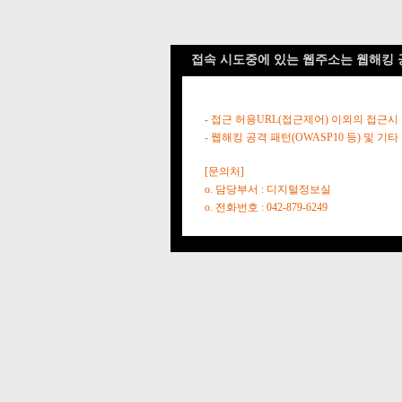
접속 시도중에 있는 웹주소는 웹해킹 
- 접근 허용URL(접근제어) 이외의 접근시
- 웹해킹 공격 패턴(OWASP10 등) 및
[문의처]
o. 담당부서 : 디지털정보실
o. 전화번호 : 042-879-6249