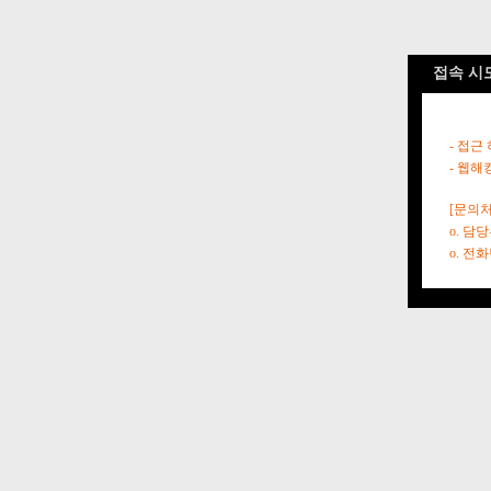
접속 시
- 접근
- 웹해
[문의처
o. 담
o. 전화번