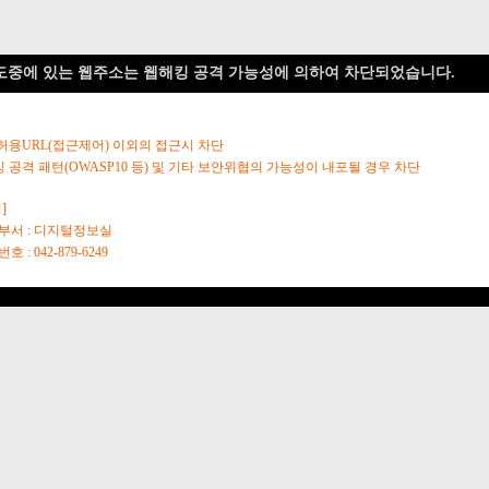
도중에 있는 웹주소는 웹해킹 공격 가능성에 의하여 차단되었습니다.
 허용URL(접근제어) 이외의 접근시 차단
킹 공격 패턴(OWASP10 등) 및 기타 보안위협의 가능성이 내포될 경우 차단
]
당부서 : 디지털정보실
호 : 042-879-6249