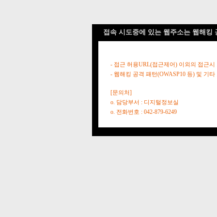
접속 시도중에 있는 웹주소는 웹해킹 
- 접근 허용URL(접근제어) 이외의 접근시
- 웹해킹 공격 패턴(OWASP10 등) 및
[문의처]
o. 담당부서 : 디지털정보실
o. 전화번호 : 042-879-6249