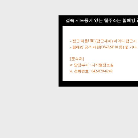
접속 시도중에 있는 웹주소는 웹해킹 
- 접근 허용URL(접근제어) 이외의 접근시
- 웹해킹 공격 패턴(OWASP10 등) 및
[문의처]
o. 담당부서 : 디지털정보실
o. 전화번호 : 042-879-6249