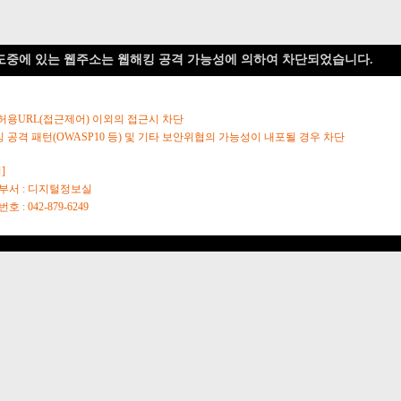
도중에 있는 웹주소는 웹해킹 공격 가능성에 의하여 차단되었습니다.
 허용URL(접근제어) 이외의 접근시 차단
킹 공격 패턴(OWASP10 등) 및 기타 보안위협의 가능성이 내포될 경우 차단
]
당부서 : 디지털정보실
호 : 042-879-6249