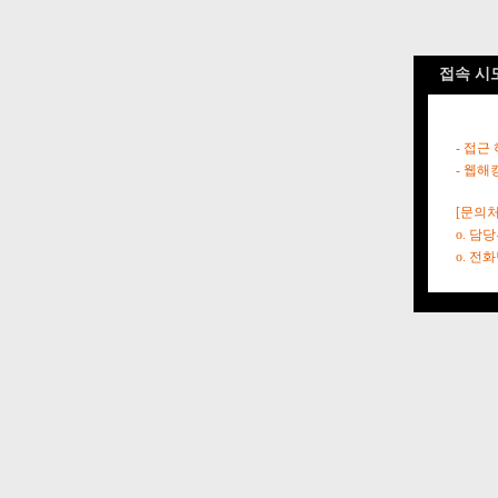
접속 시
- 접근
- 웹해
[문의처
o. 담
o. 전화번