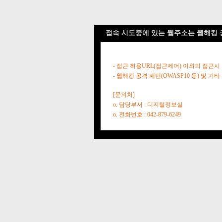
접속 시도중에 있는 웹주소는 웹해킹 
- 접근 허용URL(접근제어) 이외의 접근시
- 웹해킹 공격 패턴(OWASP10 등) 및
[문의처]
o. 담당부서 : 디지털정보실
o. 전화번호 : 042-879-6249