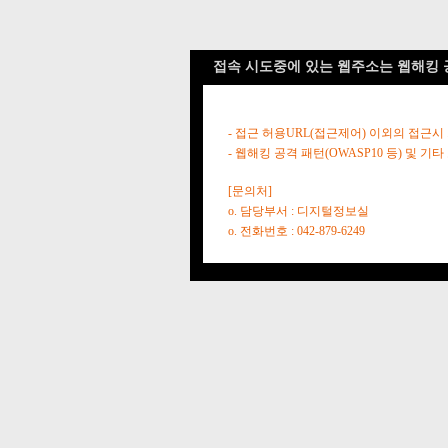
접속 시도중에 있는 웹주소는 웹해킹 
- 접근 허용URL(접근제어) 이외의 접근시
- 웹해킹 공격 패턴(OWASP10 등) 및
[문의처]
o. 담당부서 : 디지털정보실
o. 전화번호 : 042-879-6249