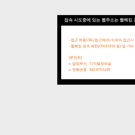
접속 시도중에 있는 웹주소는 웹해킹 
- 접근 허용URL(접근제어) 이외의 접근시
- 웹해킹 공격 패턴(OWASP10 등) 및
[문의처]
o. 담당부서 : 디지털정보실
o. 전화번호 : 042-879-6249