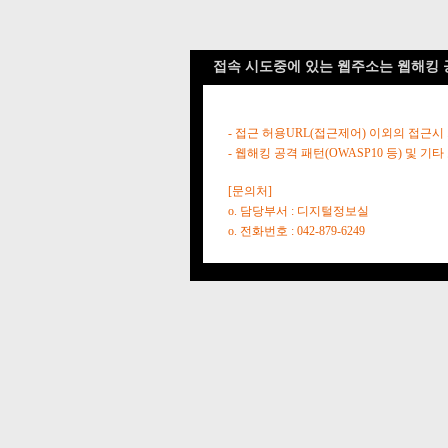
접속 시도중에 있는 웹주소는 웹해킹 
- 접근 허용URL(접근제어) 이외의 접근시
- 웹해킹 공격 패턴(OWASP10 등) 및
[문의처]
o. 담당부서 : 디지털정보실
o. 전화번호 : 042-879-6249