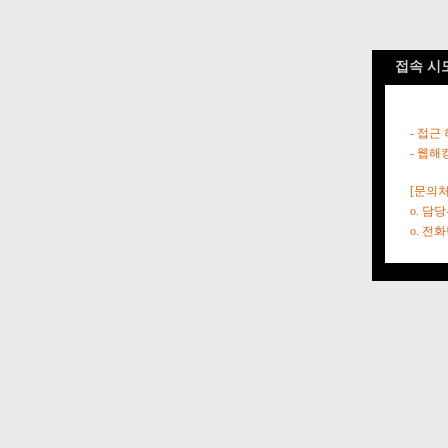
접속 시
- 접근
- 웹해
[문의처
o. 담
o. 전화번