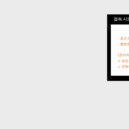
접속 시
- 접근
- 웹해
[문의처
o. 담
o. 전화번