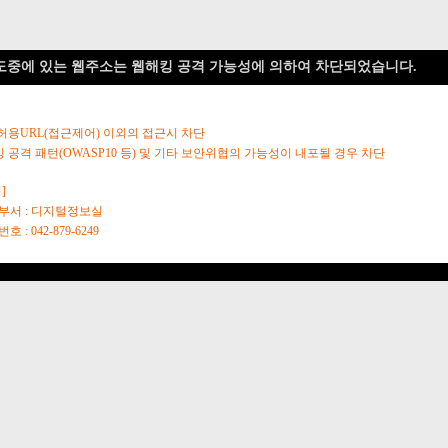
도중에 있는 웹주소는 웹해킹 공격 가능성에 의하여 차단되었습니다.
 허용URL(접근제어) 이외의 접근시 차단
킹 공격 패턴(OWASP10 등) 및 기타 보안위협의 가능성이 내포될 경우 차단
]
당부서 : 디지털정보실
호 : 042-879-6249