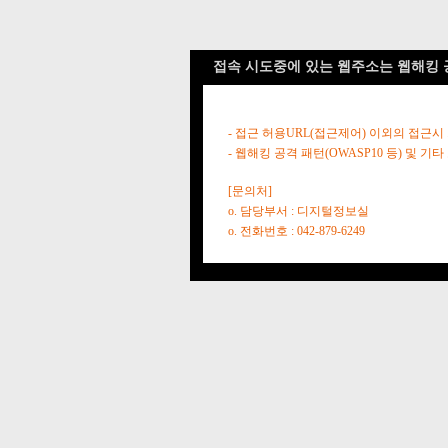
접속 시도중에 있는 웹주소는 웹해킹 
- 접근 허용URL(접근제어) 이외의 접근시
- 웹해킹 공격 패턴(OWASP10 등) 및
[문의처]
o. 담당부서 : 디지털정보실
o. 전화번호 : 042-879-6249