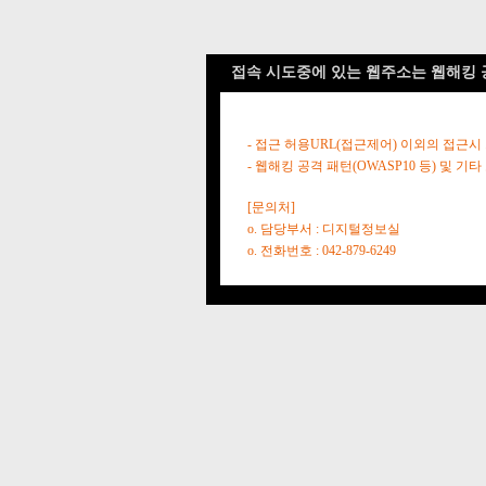
접속 시도중에 있는 웹주소는 웹해킹 
- 접근 허용URL(접근제어) 이외의 접근시
- 웹해킹 공격 패턴(OWASP10 등) 및
[문의처]
o. 담당부서 : 디지털정보실
o. 전화번호 : 042-879-6249