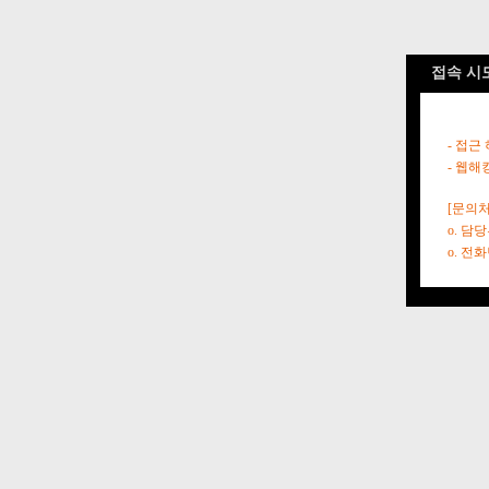
접속 시
- 접근
- 웹해
[문의처
o. 담
o. 전화번