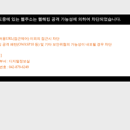
도중에 있는 웹주소는 웹해킹 공격 가능성에 의하여 차단되었습니다.
 허용URL(접근제어) 이외의 접근시 차단
킹 공격 패턴(OWASP10 등) 및 기타 보안위협의 가능성이 내포될 경우 차단
]
당부서 : 디지털정보실
호 : 042-879-6249