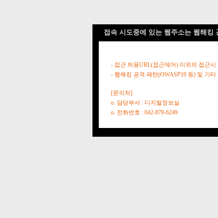
접속 시도중에 있는 웹주소는 웹해킹 
- 접근 허용URL(접근제어) 이외의 접근시
- 웹해킹 공격 패턴(OWASP10 등) 및
[문의처]
o. 담당부서 : 디지털정보실
o. 전화번호 : 042-879-6249