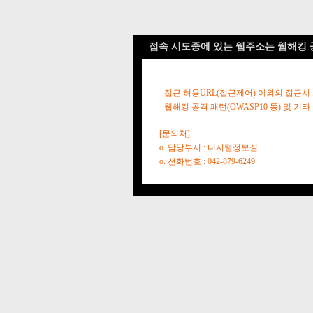
접속 시도중에 있는 웹주소는 웹해킹 
- 접근 허용URL(접근제어) 이외의 접근시
- 웹해킹 공격 패턴(OWASP10 등) 및
[문의처]
o. 담당부서 : 디지털정보실
o. 전화번호 : 042-879-6249