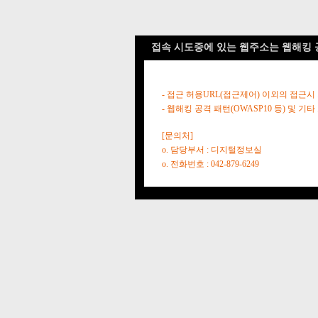
접속 시도중에 있는 웹주소는 웹해킹 
- 접근 허용URL(접근제어) 이외의 접근시
- 웹해킹 공격 패턴(OWASP10 등) 및
[문의처]
o. 담당부서 : 디지털정보실
o. 전화번호 : 042-879-6249