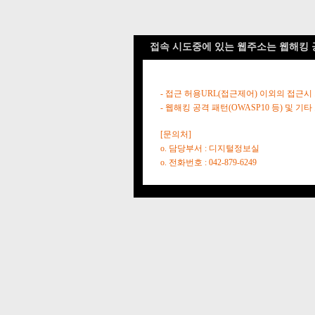
접속 시도중에 있는 웹주소는 웹해킹 
- 접근 허용URL(접근제어) 이외의 접근시
- 웹해킹 공격 패턴(OWASP10 등) 및
[문의처]
o. 담당부서 : 디지털정보실
o. 전화번호 : 042-879-6249