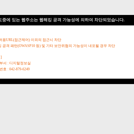
도중에 있는 웹주소는 웹해킹 공격 가능성에 의하여 차단되었습니다.
 허용URL(접근제어) 이외의 접근시 차단
킹 공격 패턴(OWASP10 등) 및 기타 보안위협의 가능성이 내포될 경우 차단
]
당부서 : 디지털정보실
호 : 042-879-6249