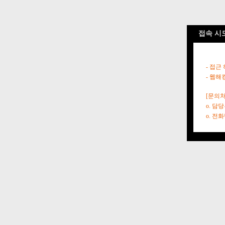
접속 시
- 접근
- 웹해
[문의처
o. 담
o. 전화번