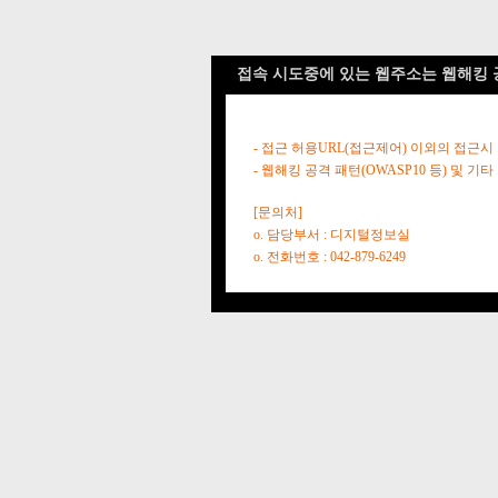
접속 시도중에 있는 웹주소는 웹해킹 
- 접근 허용URL(접근제어) 이외의 접근시
- 웹해킹 공격 패턴(OWASP10 등) 및
[문의처]
o. 담당부서 : 디지털정보실
o. 전화번호 : 042-879-6249