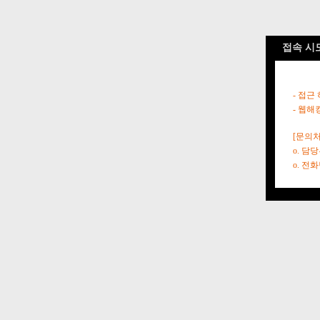
접속 시
- 접근
- 웹해
[문의처
o. 담
o. 전화번