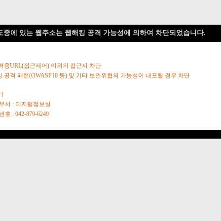
도중에 있는 웹주소는 웹해킹 공격 가능성에 의하여 차단되었습니다.
 허용URL(접근제어) 이외의 접근시 차단
킹 공격 패턴(OWASP10 등) 및 기타 보안위협의 가능성이 내포될 경우 차단
]
당부서 : 디지털정보실
호 : 042-879-6249