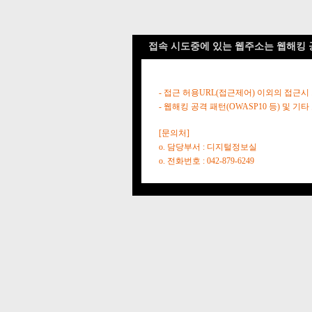
접속 시도중에 있는 웹주소는 웹해킹 
- 접근 허용URL(접근제어) 이외의 접근시
- 웹해킹 공격 패턴(OWASP10 등) 및
[문의처]
o. 담당부서 : 디지털정보실
o. 전화번호 : 042-879-6249