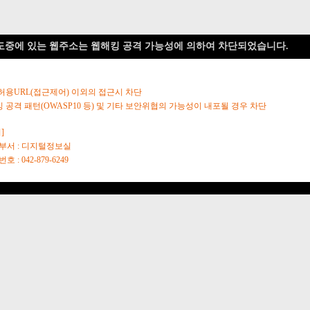
도중에 있는 웹주소는 웹해킹 공격 가능성에 의하여 차단되었습니다.
 허용URL(접근제어) 이외의 접근시 차단
킹 공격 패턴(OWASP10 등) 및 기타 보안위협의 가능성이 내포될 경우 차단
]
당부서 : 디지털정보실
호 : 042-879-6249