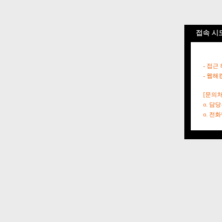
접속 시
- 접근
- 웹해
[문의처
o. 담
o. 전화번