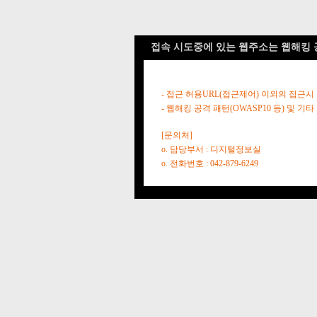
접속 시도중에 있는 웹주소는 웹해킹 
- 접근 허용URL(접근제어) 이외의 접근시
- 웹해킹 공격 패턴(OWASP10 등) 및
[문의처]
o. 담당부서 : 디지털정보실
o. 전화번호 : 042-879-6249