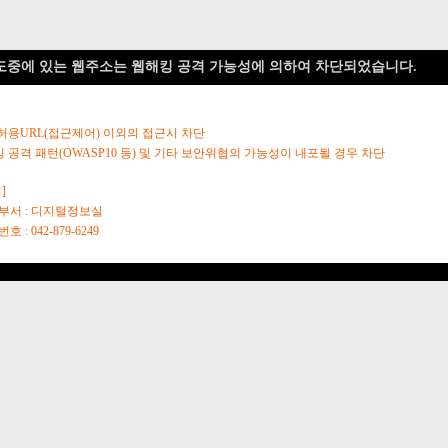
도중에 있는 웹주소는 웹해킹 공격 가능성에 의하여 차단되었습니다.
 허용URL(접근제어) 이외의 접근시 차단
킹 공격 패턴(OWASP10 등) 및 기타 보안위협의 가능성이 내포될 경우 차단
]
당부서 : 디지털정보실
호 : 042-879-6249