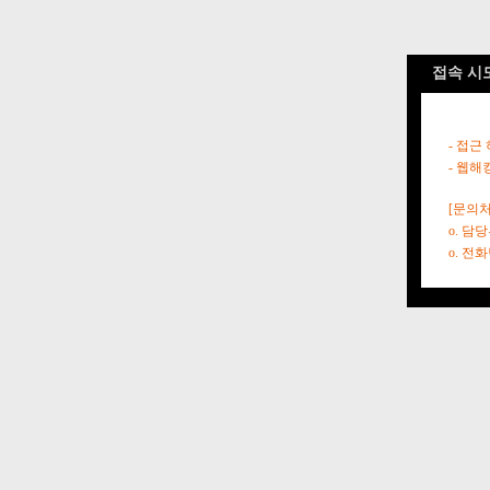
접속 시
- 접근
- 웹해
[문의처
o. 담
o. 전화번