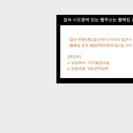
접속 시도중에 있는 웹주소는 웹해킹 
- 접근 허용URL(접근제어) 이외의 접근시
- 웹해킹 공격 패턴(OWASP10 등) 및
[문의처]
o. 담당부서 : 디지털정보실
o. 전화번호 : 042-879-6249