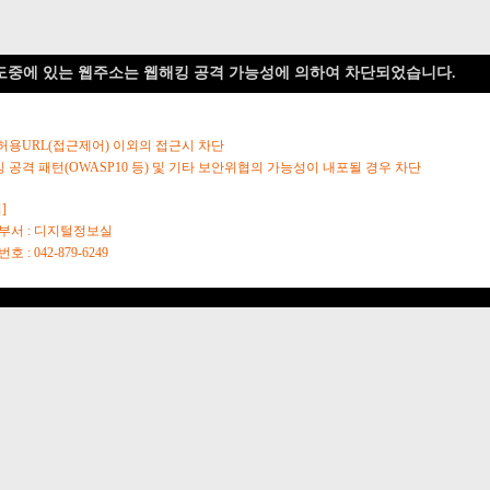
도중에 있는 웹주소는 웹해킹 공격 가능성에 의하여 차단되었습니다.
 허용URL(접근제어) 이외의 접근시 차단
킹 공격 패턴(OWASP10 등) 및 기타 보안위협의 가능성이 내포될 경우 차단
]
당부서 : 디지털정보실
호 : 042-879-6249