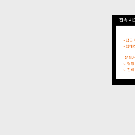
접속 시
- 접근
- 웹해
[문의처
o. 담
o. 전화번