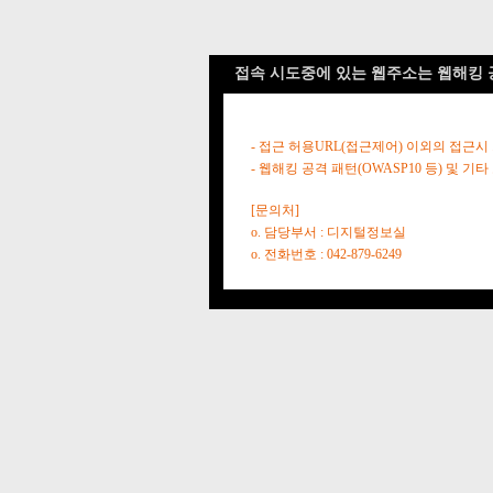
접속 시도중에 있는 웹주소는 웹해킹 
- 접근 허용URL(접근제어) 이외의 접근시
- 웹해킹 공격 패턴(OWASP10 등) 및
[문의처]
o. 담당부서 : 디지털정보실
o. 전화번호 : 042-879-6249