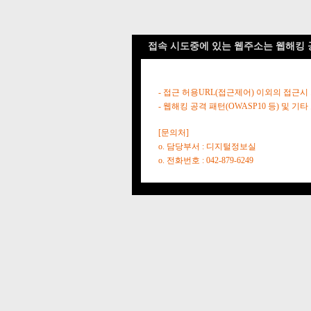
접속 시도중에 있는 웹주소는 웹해킹 
- 접근 허용URL(접근제어) 이외의 접근시
- 웹해킹 공격 패턴(OWASP10 등) 및
[문의처]
o. 담당부서 : 디지털정보실
o. 전화번호 : 042-879-6249