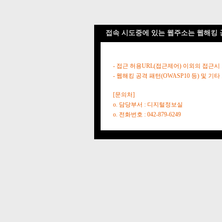
접속 시도중에 있는 웹주소는 웹해킹 
- 접근 허용URL(접근제어) 이외의 접근시
- 웹해킹 공격 패턴(OWASP10 등) 및
[문의처]
o. 담당부서 : 디지털정보실
o. 전화번호 : 042-879-6249