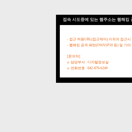
접속 시도중에 있는 웹주소는 웹해킹 
- 접근 허용URL(접근제어) 이외의 접근시
- 웹해킹 공격 패턴(OWASP10 등) 및
[문의처]
o. 담당부서 : 디지털정보실
o. 전화번호 : 042-879-6249