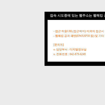
접속 시도중에 있는 웹주소는 웹해킹 
- 접근 허용URL(접근제어) 이외의 접근시
- 웹해킹 공격 패턴(OWASP10 등) 및
[문의처]
o. 담당부서 : 디지털정보실
o. 전화번호 : 042-879-6249