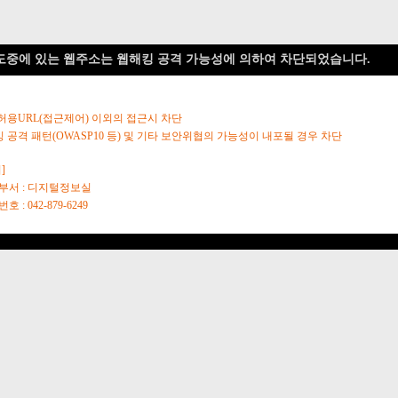
도중에 있는 웹주소는 웹해킹 공격 가능성에 의하여 차단되었습니다.
 허용URL(접근제어) 이외의 접근시 차단
킹 공격 패턴(OWASP10 등) 및 기타 보안위협의 가능성이 내포될 경우 차단
]
당부서 : 디지털정보실
호 : 042-879-6249