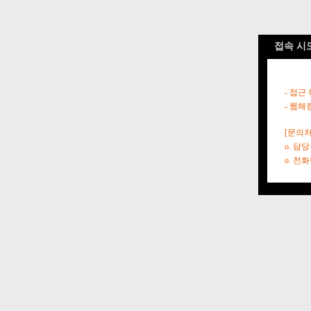
접속 시
- 접근
- 웹해
[문의처
o. 담
o. 전화번