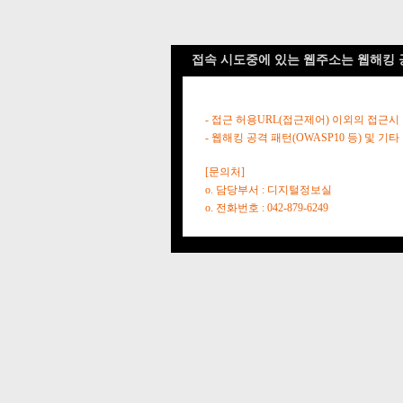
접속 시도중에 있는 웹주소는 웹해킹 
- 접근 허용URL(접근제어) 이외의 접근시
- 웹해킹 공격 패턴(OWASP10 등) 및
[문의처]
o. 담당부서 : 디지털정보실
o. 전화번호 : 042-879-6249