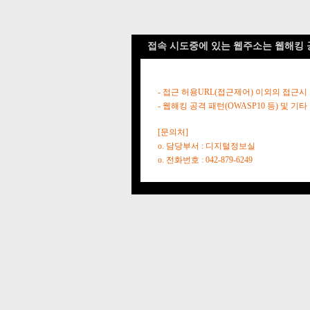
접속 시도중에 있는 웹주소는 웹해킹 
- 접근 허용URL(접근제어) 이외의 접근시
- 웹해킹 공격 패턴(OWASP10 등) 및
[문의처]
o. 담당부서 : 디지털정보실
o. 전화번호 : 042-879-6249