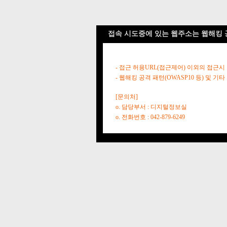
접속 시도중에 있는 웹주소는 웹해킹 
- 접근 허용URL(접근제어) 이외의 접근시
- 웹해킹 공격 패턴(OWASP10 등) 및
[문의처]
o. 담당부서 : 디지털정보실
o. 전화번호 : 042-879-6249