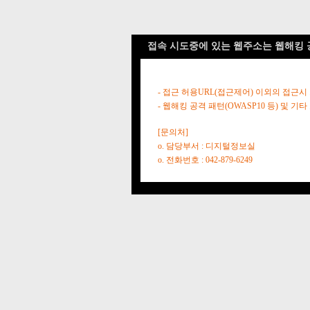
접속 시도중에 있는 웹주소는 웹해킹 
- 접근 허용URL(접근제어) 이외의 접근시
- 웹해킹 공격 패턴(OWASP10 등) 및
[문의처]
o. 담당부서 : 디지털정보실
o. 전화번호 : 042-879-6249