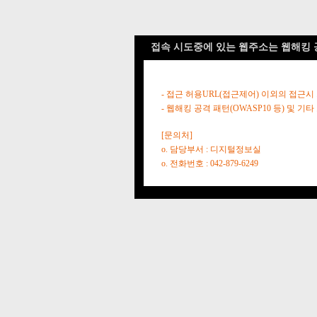
접속 시도중에 있는 웹주소는 웹해킹 
- 접근 허용URL(접근제어) 이외의 접근시
- 웹해킹 공격 패턴(OWASP10 등) 및
[문의처]
o. 담당부서 : 디지털정보실
o. 전화번호 : 042-879-6249