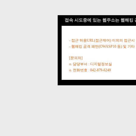
접속 시도중에 있는 웹주소는 웹해킹 
- 접근 허용URL(접근제어) 이외의 접근시
- 웹해킹 공격 패턴(OWASP10 등) 및
[문의처]
o. 담당부서 : 디지털정보실
o. 전화번호 : 042-879-6249