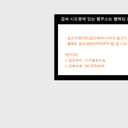
접속 시도중에 있는 웹주소는 웹해킹 
- 접근 허용URL(접근제어) 이외의 접근시
- 웹해킹 공격 패턴(OWASP10 등) 및
[문의처]
o. 담당부서 : 디지털정보실
o. 전화번호 : 042-879-6249