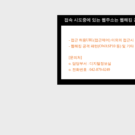
접속 시도중에 있는 웹주소는 웹해킹 
- 접근 허용URL(접근제어) 이외의 접근시
- 웹해킹 공격 패턴(OWASP10 등) 및
[문의처]
o. 담당부서 : 디지털정보실
o. 전화번호 : 042-879-6249