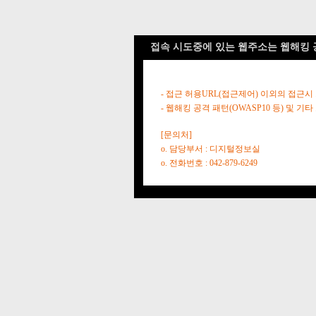
접속 시도중에 있는 웹주소는 웹해킹 
- 접근 허용URL(접근제어) 이외의 접근시
- 웹해킹 공격 패턴(OWASP10 등) 및
[문의처]
o. 담당부서 : 디지털정보실
o. 전화번호 : 042-879-6249