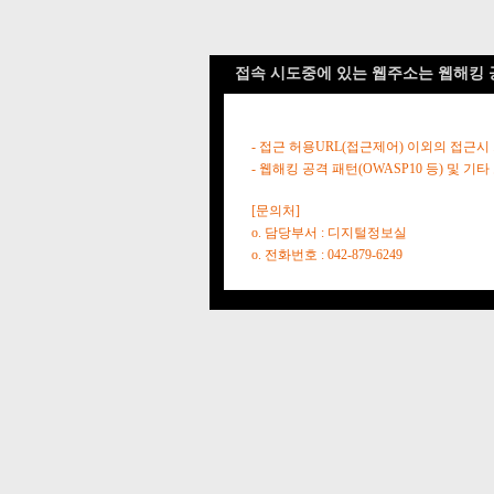
접속 시도중에 있는 웹주소는 웹해킹 
- 접근 허용URL(접근제어) 이외의 접근시
- 웹해킹 공격 패턴(OWASP10 등) 및
[문의처]
o. 담당부서 : 디지털정보실
o. 전화번호 : 042-879-6249