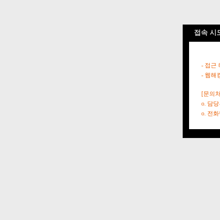
접속 시
- 접근
- 웹해
[문의처
o. 담
o. 전화번