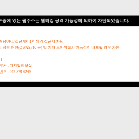
도중에 있는 웹주소는 웹해킹 공격 가능성에 의하여 차단되었습니다.
 허용URL(접근제어) 이외의 접근시 차단
킹 공격 패턴(OWASP10 등) 및 기타 보안위협의 가능성이 내포될 경우 차단
]
당부서 : 디지털정보실
호 : 042-879-6249