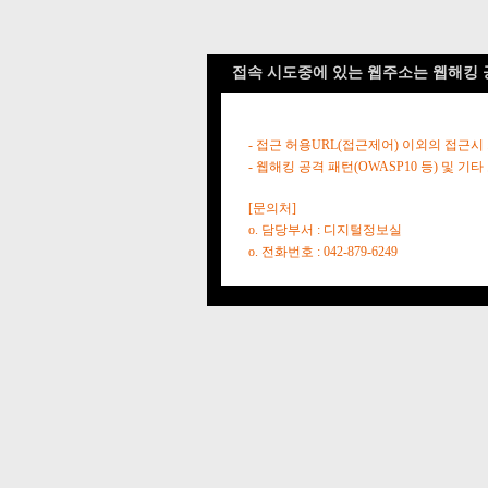
접속 시도중에 있는 웹주소는 웹해킹 
- 접근 허용URL(접근제어) 이외의 접근시
- 웹해킹 공격 패턴(OWASP10 등) 및
[문의처]
o. 담당부서 : 디지털정보실
o. 전화번호 : 042-879-6249