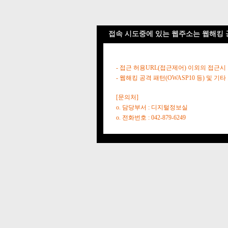
접속 시도중에 있는 웹주소는 웹해킹 
- 접근 허용URL(접근제어) 이외의 접근시
- 웹해킹 공격 패턴(OWASP10 등) 및
[문의처]
o. 담당부서 : 디지털정보실
o. 전화번호 : 042-879-6249