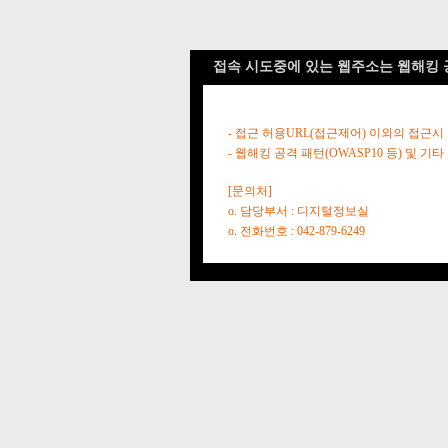
접속 시도중에 있는 웹주소는 웹해킹 
- 접근 허용URL(접근제어) 이외의 접근시
- 웹해킹 공격 패턴(OWASP10 등) 및
[문의처]
o. 담당부서 : 디지털정보실
o. 전화번호 : 042-879-6249