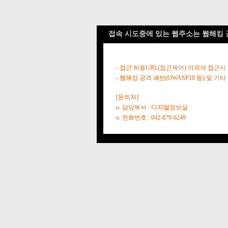
접속 시도중에 있는 웹주소는 웹해킹 
- 접근 허용URL(접근제어) 이외의 접근시
- 웹해킹 공격 패턴(OWASP10 등) 및
[문의처]
o. 담당부서 : 디지털정보실
o. 전화번호 : 042-879-6249