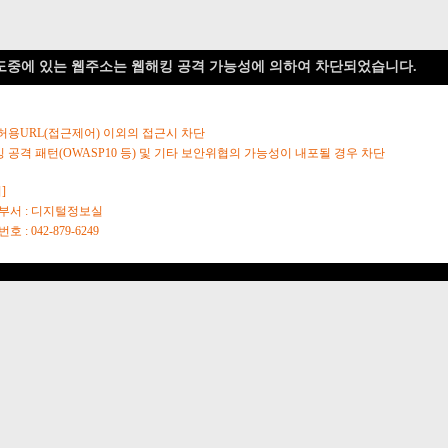
도중에 있는 웹주소는 웹해킹 공격 가능성에 의하여 차단되었습니다.
 허용URL(접근제어) 이외의 접근시 차단
킹 공격 패턴(OWASP10 등) 및 기타 보안위협의 가능성이 내포될 경우 차단
]
당부서 : 디지털정보실
호 : 042-879-6249