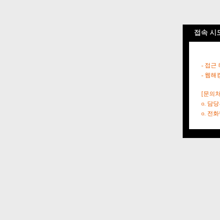
접속 시
- 접근
- 웹해
[문의처
o. 담
o. 전화번